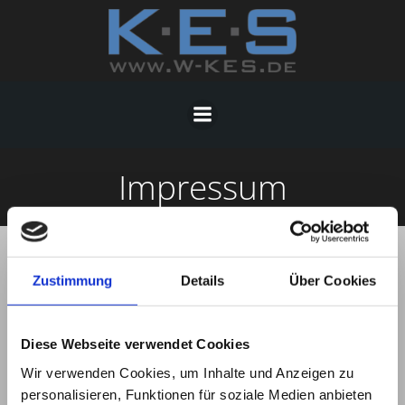
Zum
Inhalt
springen
Impressum
Anbieter
Zustimmung
Details
Über Cookies
Klaus Eichhorn Steuerungstechnik
Diese Webseite verwendet Cookies
Linderhauser Str. 124
Wir verwenden Cookies, um Inhalte und Anzeigen zu
42279 Wuppertal
personalisieren, Funktionen für soziale Medien anbieten