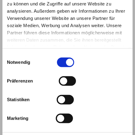
Germany
zu können und die Zugriffe auf unsere Website zu
analysieren. Außerdem geben wir Informationen zu Ihrer
Telefon: +49 (0) 202 26 41 32 0
Verwendung unserer Website an unsere Partner für
Telefax: +49 (0) 202 26 41 32 1
soziale Medien, Werbung und Analysen weiter. Unsere
Email: mail(at)kesteuerungstechnik.de
Partner führen diese Informationen möglicherweise mit
Web:
www.w-kes.de
weiteren Daten zusammen, die Sie ihnen bereitgestellt
haben oder die sie im Rahmen Ihrer Nutzung der Dienste
gesammelt haben.
Einwilligungsauswahl
Umsatzsteuer-
Notwendig
Identifikationsnummer
Präferenzen
DE159797185
Statistiken
Inhaber
Marketing