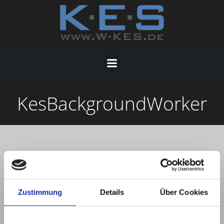
Zum
Inhalt
springen
KesBackgroundWorker
Funktionsübersicht
Zustimmung
Details
Über Cookies
KesBackgroundWorker