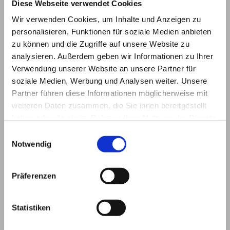
Der KesBackGroundworker ist ein Hintergrundtask der
Diese Webseite verwendet Cookies
mit der Sinumerik Operate Bedienoberfläche gestartet
Wir verwenden Cookies, um Inhalte und Anzeigen zu
und beendet wird. In Verbindung mit KesProdData kann
personalisieren, Funktionen für soziale Medien anbieten
der KesBackgroundWorker Aufgaben der
zu können und die Zugriffe auf unsere Website zu
Werkstückverwaltung übernehmen. Es können Daten
analysieren. Außerdem geben wir Informationen zu Ihrer
des aktuellen Werkstücktyps gespeichert oder
Verwendung unserer Website an unsere Partner für
vorhandene Typen geöffnet werden ohne das
soziale Medien, Werbung und Analysen weiter. Unsere
KesProdData geöffnet ist. Mit dem Datentracer kann per
Partner führen diese Informationen möglicherweise mit
Triggersignal ein definierter Satz an Prozessvariablen in
weiteren Daten zusammen, die Sie ihnen bereitgestellt
eine Ausgabedatei geschrieben werden. Pfade und
haben oder die sie im Rahmen Ihrer Nutzung der Dienste
Name der ausgegebenen Parameterliste kann über eine
gesammelt haben.
Einwilligungsauswahl
Konfigurationsdatei angepasst werden. Die
Notwendig
Parametersatzverwaltung kann über die PLC
Schnittstelle gesteuert werden.
Präferenzen
Schema Datenerfassung
Statistiken